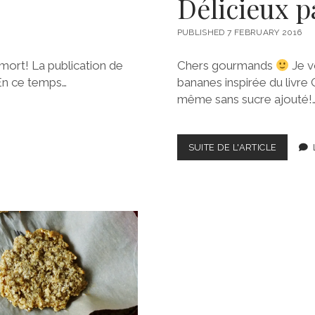
Délicieux p
PUBLISHED 7 FEBRUARY 2016
 mort! La publication de
Chers gourmands
Je v
 En ce temps…
bananes inspirée du livre
même sans sucre ajouté!
DÉLICIE
SUITE DE L'ARTICLE
PAIN
AUX
BANANE