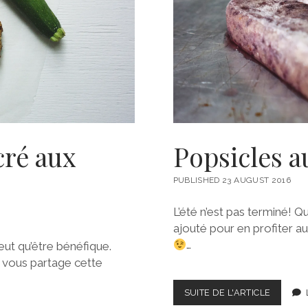
cré aux
Popsicles a
PUBLISHED 23 AUGUST 2016
L’été n’est pas terminé! Q
ajouté pour en profiter 
…
eut qu’être bénéfique.
e vous partage cette
POPSICL
SUITE DE L'ARTICLE
AUX